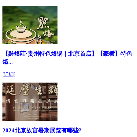
【黔烙莊·贵州特色烙锅｜北京首店】【豪横】特色
烙...
[详细]
2024北京故宫暑期展览有哪些?