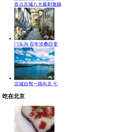
盘点京城八大最刺激蹦
门头沟 百年沧桑巨变
京城自驾一路向北 七
吃在北京