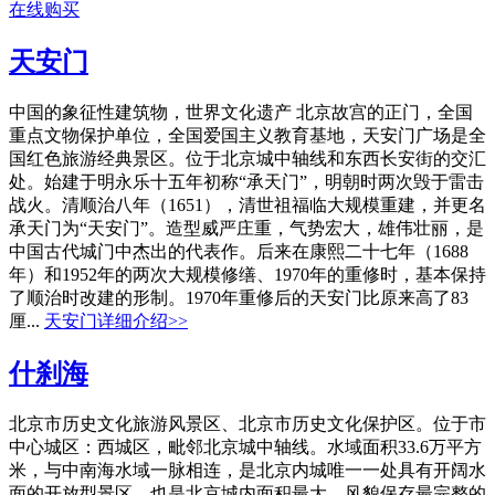
在线购买
天安门
中国的象征性建筑物，世界文化遗产 北京故宫的正门，全国
重点文物保护单位，全国爱国主义教育基地，天安门广场是全
国红色旅游经典景区。位于北京城中轴线和东西长安街的交汇
处。始建于明永乐十五年初称“承天门”，明朝时两次毁于雷击
战火。清顺治八年（1651），清世祖福临大规模重建，并更名
承天门为“天安门”。造型威严庄重，气势宏大，雄伟壮丽，是
中国古代城门中杰出的代表作。后来在康熙二十七年（1688
年）和1952年的两次大规模修缮、1970年的重修时，基本保持
了顺治时改建的形制。1970年重修后的天安门比原来高了83
厘...
天安门详细介绍>>
什刹海
北京市历史文化旅游风景区、北京市历史文化保护区。位于市
中心城区：西城区，毗邻北京城中轴线。水域面积33.6万平方
米，与中南海水域一脉相连，是北京内城唯一一处具有开阔水
面的开放型景区，也是北京城内面积最大、风貌保存最完整的