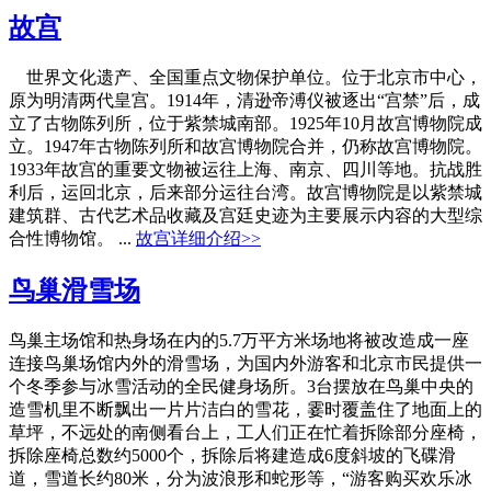
故宫
世界文化遗产、全国重点文物保护单位。位于北京市中心，
原为明清两代皇宫。1914年，清逊帝溥仪被逐出“宫禁”后，成
立了古物陈列所，位于紫禁城南部。1925年10月故宫博物院成
立。1947年古物陈列所和故宫博物院合并，仍称故宫博物院。
1933年故宫的重要文物被运往上海、南京、四川等地。抗战胜
利后，运回北京，后来部分运往台湾。故宫博物院是以紫禁城
建筑群、古代艺术品收藏及宫廷史迹为主要展示内容的大型综
合性博物馆。 ...
故宫详细介绍>>
鸟巢滑雪场
鸟巢主场馆和热身场在内的5.7万平方米场地将被改造成一座
连接鸟巢场馆内外的滑雪场，为国内外游客和北京市民提供一
个冬季参与冰雪活动的全民健身场所。3台摆放在鸟巢中央的
造雪机里不断飘出一片片洁白的雪花，霎时覆盖住了地面上的
草坪，不远处的南侧看台上，工人们正在忙着拆除部分座椅，
拆除座椅总数约5000个，拆除后将建造成6度斜坡的飞碟滑
道，雪道长约80米，分为波浪形和蛇形等，“游客购买欢乐冰