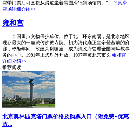
雪季门票后可直接从滑道坐着雪圈滑行到场馆内。”...
鸟巢滑
雪场详细介绍>>
雍和宫
全国重点文物保护单位。位于北二环东南隅，是北京地区
现存最大的一座藏传佛教寺院。初为清代雍正皇帝登基前的府
邸，乾隆年间，改建为喇嘛庙，成为清政府管理全国喇嘛教事
务的中心。1981年正式对外开放。1997年被北京市文
雍和宫
详细介绍>>
推荐阅读
北京奥林匹克塔门票价格及购票入口（附免费+优惠
政...