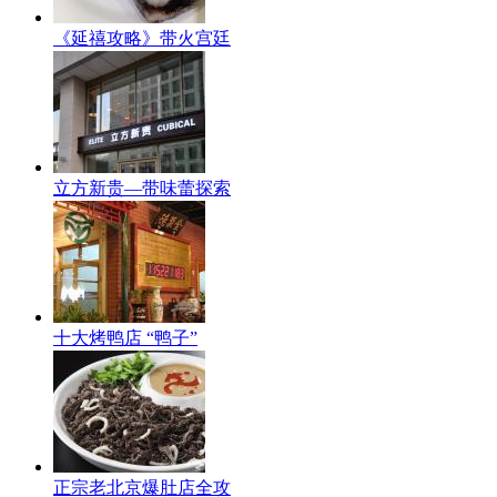
《延禧攻略》带火宫廷
立方新贵—带味蕾探索
十大烤鸭店 “鸭子”
正宗老北京爆肚店全攻