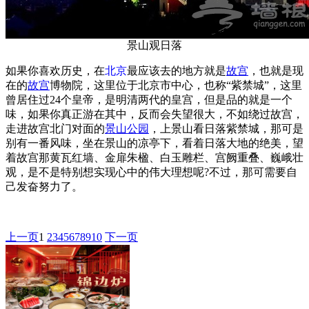
景山观日落
如果你喜欢历史，在
北京
最应该去的地方就是
故宫
，也就是现
在的
故宫
博物院，这里位于北京市中心，也称“紫禁城”，这里
曾居住过24个皇帝，是明清两代的皇宫，但是品的就是一个
味，如果你真正游在其中，反而会失望很大，不如绕过故宫，
走进故宫北门对面的
景山公园
，上景山看日落紫禁城，那可是
别有一番风味，坐在景山的凉亭下，看着日落大地的绝美，望
着故宫那黄瓦红墙、金扉朱楹、白玉雕栏、宫阙重叠、巍峨壮
观，是不是特别想实现心中的伟大理想呢?不过，那可需要自
己发奋努力了。
上一页
1
2
3
4
5
6
7
8
9
10
下一页