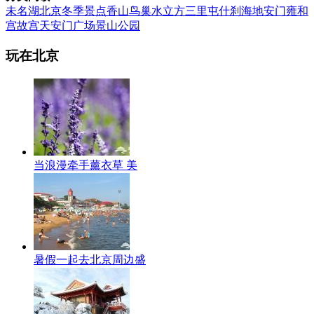
未名湖
北京冬季景点
香山
鸟巢
水立方
三里屯
什刹海
地安门
雍和
宫
故宫
天安门广场
景山公园
玩在北京
当浪漫牵手薰衣草 美
暑假一起去北京周边盛