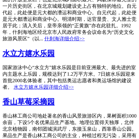
一片历史街区，在北京城规划建设史上占有独特的地位。自元
代起，此处便是元大都的漕运和商业中心。自元代起，此处便
是元大都漕运和商业中心。明清时期，达官显贵、文人雅士竞
居于此；清入关后，皇帝亲领的“正黄旗”亦在此驻扎。1992
年，什刹海地区经北京市人民政府常务会议命名为“历史文化
旅游风景区”（以...
什刹海详细介绍>>
水立方嬉水乐园
国家游泳中心“水立方”嬉水乐园是目前亚洲最大、最先进的室
内主题水上乐园，规模达到了1.2万平方米。7日嬉水乐园迎来
首批2000名体验者，其中包括奥运志愿者和奥运场馆的建设
者。
水立方嬉水乐园详细介绍>>
香山草莓采摘园
香山林工商公司地处著名的香山风景旅游区内，果树面积1000
余亩，下设5个名优果品生产基地。地理位置得天独厚，北伴
北京植物园，南邻团城演武厅，东接玉泉山，西靠香山公园。
果品生产是香山林工商公司的主业，种植过程无污染，采用有