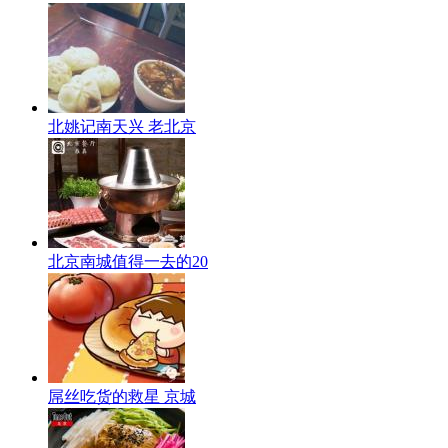
北姚记南天兴 老北京
北京南城值得一去的20
屌丝吃货的救星 京城