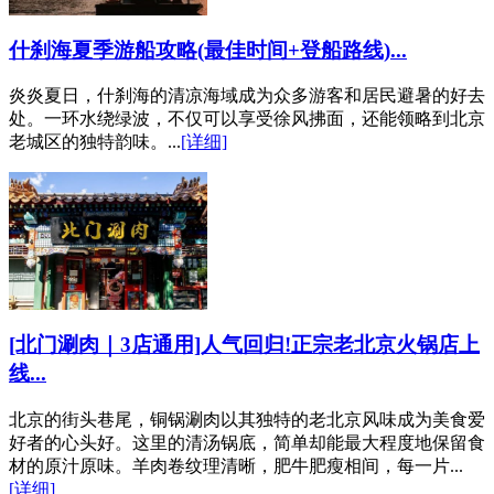
什刹海夏季游船攻略(最佳时间+登船路线)...
炎炎夏日，什刹海的清凉海域成为众多游客和居民避暑的好去
处。一环水绕绿波，不仅可以享受徐风拂面，还能领略到北京
老城区的独特韵味。...
[详细]
[北门涮肉｜3店通用]人气回归!正宗老北京火锅店上
线...
北京的街头巷尾，铜锅涮肉以其独特的老北京风味成为美食爱
好者的心头好。这里的清汤锅底，简单却能最大程度地保留食
材的原汁原味。羊肉卷纹理清晰，肥牛肥瘦相间，每一片...
[详细]