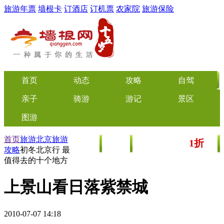
旅游年票
墙根卡
订酒店
订机票
农家院
旅游保险
首页
动态
攻略
自驾
亲子
骑游
游记
景区
图游
首页
旅游
北京
旅游
1折
美食
文化
门票/美食团购
起
攻略
初冬北京行 最
值得去的十个地方
上景山看日落紫禁城
2010-07-07 14:18