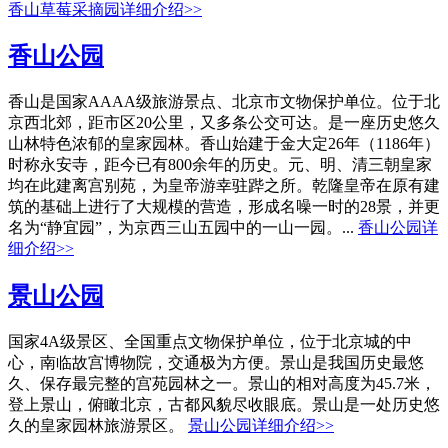
香山草莓采摘园详细介绍>>
香山公园
香山是国家AAAA级旅游景点、北京市文物保护单位。位于北
京西北郊，距市区20公里，又多条公交可达。是一座历史悠久
山林特色浓郁的皇家园林。香山始建于金大定26年（1186年）
时称永安寺，距今已有800余年的历史。元、明、清三朝皇家
均在此建离宫别苑，为皇帝游幸驻跸之所。乾隆皇帝在原有建
筑的基础上进行了大规模的营造，形成名噪一时的28景，并更
名为“静宜园”，为京西三山五园中的一山一园。...
香山公园详
细介绍>>
景山公园
国家4A级景区、全国重点文物保护单位，位于北京城的中
心，南临故宫博物院，交通极为方便。景山是我国历史最悠
久、保存最完整的宫苑园林之一。景山的相对高度为45.7米，
登上景山，俯瞰北京，古都风貌尽收眼底。景山是一处历史悠
久的皇家园林旅游景区。
景山公园详细介绍>>