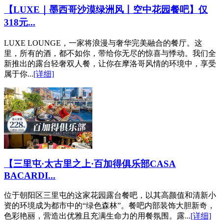
【LUXE｜墨西哥沙漠绿洲风丨空中花园餐吧】仅
318元...
LUXE LOUNGE，一家将浪漫与奢华完美融合的餐厅。这
里，所有的酒，都不如你，带给你无尽的惊喜与悸动。我们全
新推出的露台轻奢双人餐，让你在摩洛哥风情的环境中，享受
属于你...
[详细]
【三里屯·太古里之上·百加得俱乐部CASA
BACARDI...
位于朝阳区三里屯的这家花园露台餐吧，以其高颜值和清新小
资的环境成为都市中的“绿色森林”。餐吧内部装饰大胆新奇，
色彩艳丽，营造出优雅且充满生命力的用餐氛围。露...
[详细]