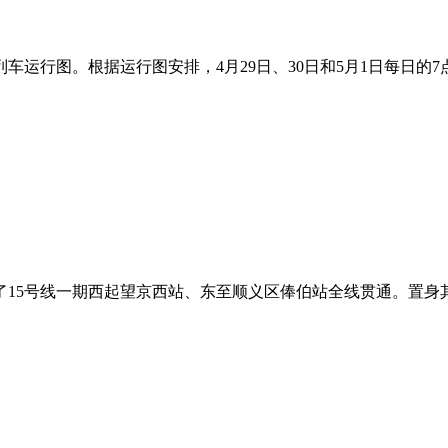
运行图。根据运行图安排，4月29日、30日和5月1日每日的7点至
了15号线一期西起望京西站、东至顺义区俸伯站全线贯通。置身其间