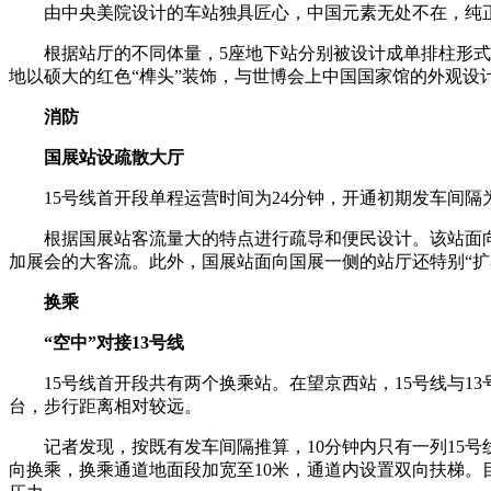
由中央美院设计的车站独具匠心，中国元素无处不在，纯正
根据站厅的不同体量，5座地下站分别被设计成单排柱形式和
地以硕大的红色“榫头”装饰，与世博会上中国国家馆的外观设
消防
国展站设疏散大厅
15号线首开段单程运营时间为24分钟，开通初期发车间隔
根据国展站客流量大的特点进行疏导和便民设计。该站面向
加展会的大客流。此外，国展站面向国展一侧的站厅还特别“扩
换乘
“空中”对接13号线
15号线首开段共有两个换乘站。在望京西站，15号线与13
台，步行距离相对较远。
记者发现，按既有发车间隔推算，10分钟内只有一列15号线
向换乘，换乘通道地面段加宽至10米，通道内设置双向扶梯。