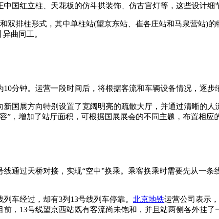
中国红立柱、天花板的仿斗拱装饰、仿古宫灯等，这些设计细节
双排柱形式，其中单柱站(望京东站、崔各庄站和马泉营站)的
计异曲同工。
为10分钟。运营一段时间后，将根据客流和车辆设备情况，逐步
新国展方向特别设置了宽阔明亮的疏散大厅，并通过清晰的人流
容”，增加了站厅面积，可根据国展展会的不同主题，布置相应
号线通过天桥对接，实现“空中”换乘。乘客换乘时需要先从一
列车经过，却有3列13号线列车停靠。
北京地铁
运营公司表示，
目前，13号线望京西站既有客流尚未饱和，并且站两侧各外挂了一