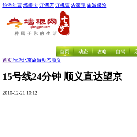
旅游年票
墙根卡
订酒店
订机票
农家院
旅游保险
首页
动态
攻略
自驾
首页
旅游
北京
旅游动态
顺义
15号线24分钟 顺义直达望京
2010-12-21 10:12