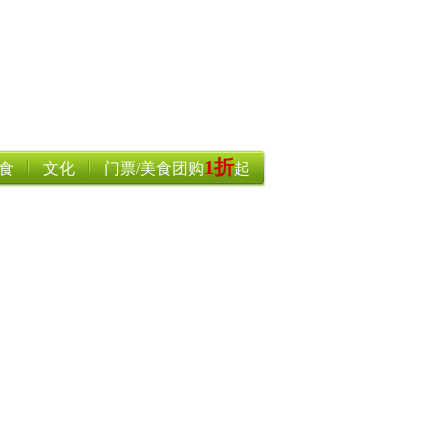
1折
食
文化
门票/美食团购
起