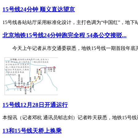
15号线24分钟 顺义直达望京
15号线各站站厅采用标准化设计，主打色调为“中国红”，地
北京地铁15号线24分钟跑完全程 54条公交接驳...
今天上午记者从市交通委获悉，地铁15号线一期首段年底开通，
15号线12月28日开通运行
本报讯（记者邓杭 通讯员郇志剑）记者昨天获悉，地铁15号线
13和15号线天桥上换乘