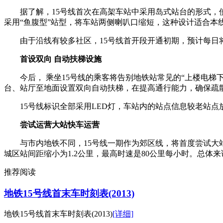
据了解，15号线首次在高架车站中采用岛式站台的形式，使
采用“鱼腹型”站型，将车站两侧喇叭口缩短，这种设计适合本
由于沿线有较多社区，15号线首开段开通初期，预计每日将
首设双向 自动扶梯设施
今后， 乘坐15号线的乘客将告别地铁站常见的“上楼电梯下楼
台、站厅至地面设置双向自动扶梯，在提高通行能力，确保疏
15号线标识全部采用LED灯，车站内的站点信息较老站点
尝试运营大站快车运营
与市内地铁不同，15号线一期作为郊区线，将首度尝试大站快
城区站间距缩小为1.2公里，最高时速是80公里每小时。总体
推荐阅读
地铁15号线首末车时刻表(2013)
地铁15号线首末车时刻表(2013)
[详细]