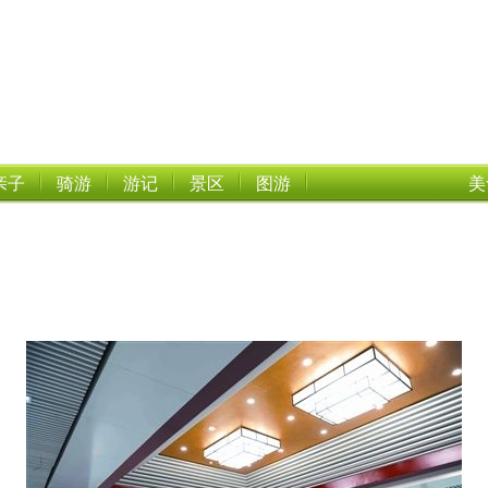
亲子
骑游
游记
景区
图游
美