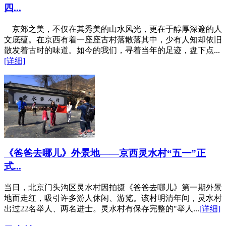
四...
京郊之美，不仅在其秀美的山水风光，更在于醇厚深邃的人
文底蕴。在京西有着一座座古村落散落其中，少有人知却依旧
散发着古时的味道。如今的我们，寻着当年的足迹，盘下点...
[详细]
《爸爸去哪儿》外景地——京西灵水村“五一”正
式...
当日，北京门头沟区灵水村因拍摄《爸爸去哪儿》第一期外景
地而走红，吸引许多游人休闲、游览。该村明清年间，灵水村
出过22名举人、两名进士。灵水村有保存完整的"举人...
[详细]