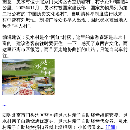
据悉，灵水村位于北京门头沟区斋堂镇辖村，村子距109国道4
公里。2005年11月，灵水村被国家建设部、国家文物局列为第
二批公布的“中国历史文化名村”。自明清科举制度盛行以来，
村中曾有刘懋恒、刘增广等众多举人出现，因此灵水被当地人
称为“举人村”。
编辑建议：灵水村是个“网红”村落，这里的旅游资源是非常丰
富的，建议游客前往时要要住上一下，感受了京西古文化。而
这里距离市区很远，而且要走地势曲折的山路，只能自驾车前
往。
...
团购北京市门头沟区斋堂镇灵水村亲子自助烧烤超值套餐、灵
水村亲子自助烧烤优惠券、灵水村亲子自助烧烤代金券、灵水
村亲子自助烧烤折扣券就上墙根网！ 小长假又来...
[详细]