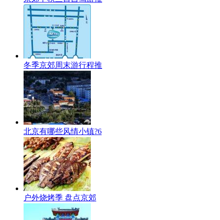
冬季京郊周末游行程推
北京有哪些风情小镇?6
户外烧烤季 盘点京郊