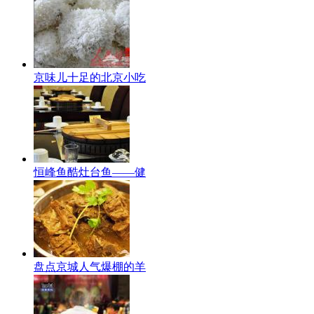
京味儿十足的北京小吃
恒峰鱼酷灶台鱼——健
盘点京城人气爆棚的羊