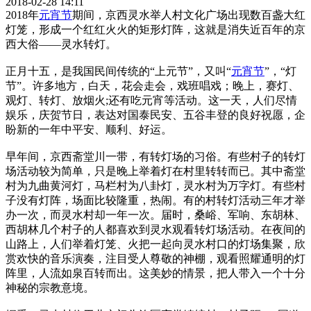
2018-02-28 14:11
2018年
元宵节
期间，京西灵水举人村文化广场出现数百盏大红
灯笼，形成一个红红火火的矩形灯阵，这就是消失近百年的京
西大俗——灵水转灯。
正月十五，是我国民间传统的“上元节”，又叫“
元宵节
”，“灯
节”。许多地方，白天，花会走会，戏班唱戏；晚上，赛灯、
观灯、转灯、放烟火;还有吃元宵等活动。这一天，人们尽情
娱乐，庆贺节日，表达对国泰民安、五谷丰登的良好祝愿，企
盼新的一年中平安、顺利、好运。
早年间，京西斋堂川一带，有转灯场的习俗。有些村子的转灯
场活动较为简单，只是晚上举着灯在村里转转而已。其中斋堂
村为九曲黄河灯，马栏村为八卦灯，灵水村为万字灯。有些村
子没有灯阵，场面比较隆重，热闹。有的村转灯活动三年才举
办一次，而灵水村却一年一次。届时，桑峪、军响、东胡林、
西胡林几个村子的人都喜欢到灵水观看转灯场活动。在夜间的
山路上，人们举着灯笼、火把一起向灵水村口的灯场集聚，欣
赏欢快的音乐演奏，注目受人尊敬的神棚，观看照耀通明的灯
阵里，人流如泉百转而出。这美妙的情景，把人带入一个十分
神秘的宗教意境。