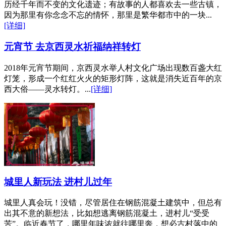
历经千年而不变的文化遗迹；有故事的人都喜欢去一些古镇，
因为那里有你念念不忘的情怀，那里是繁华都市中的一块...
[详细]
元宵节 去京西灵水祈福纳祥转灯
2018年元宵节期间，京西灵水举人村文化广场出现数百盏大红
灯笼，形成一个红红火火的矩形灯阵，这就是消失近百年的京
西大俗——灵水转灯。...
[详细]
城里人新玩法 进村儿过年
城里人真会玩！没错，尽管居住在钢筋混凝土建筑中，但总有
出其不意的新想法，比如想逃离钢筋混凝土，进村儿“受受
苦”。临近春节了，哪里年味浓就往哪里奔，想必古村落中的