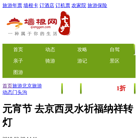
旅游年票
墙根卡
订酒店
订机票
农家院
旅游保险
首页
动态
攻略
自驾
亲子
骑游
游记
景区
图游
首页
旅游
北京
旅游
1折
美食
文化
门票/美食团购
起
动态
门头沟
元宵节 去京西灵水祈福纳祥转
灯