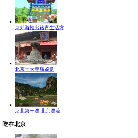
京郊游推出踏青生活方
北京十大寺庙鉴赏
京北第一漂 北京漂流
吃在北京