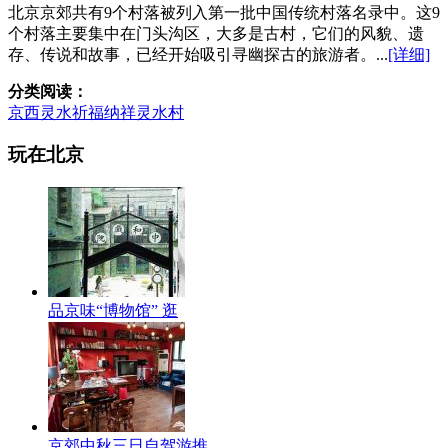
北京京郊共有9个村落被列入第一批中国传统村落名录中。这9
个村落主要集中在门头沟区，大多是古村，它们的风貌、遗
存、传说和故事，已经开始吸引寻幽探古的旅游者。...
[详细]
分类阅读：
京西灵水祈福纳祥
灵水村
玩在北京
品京味“博物馆” 逛
京郊中秋三日自驾游推