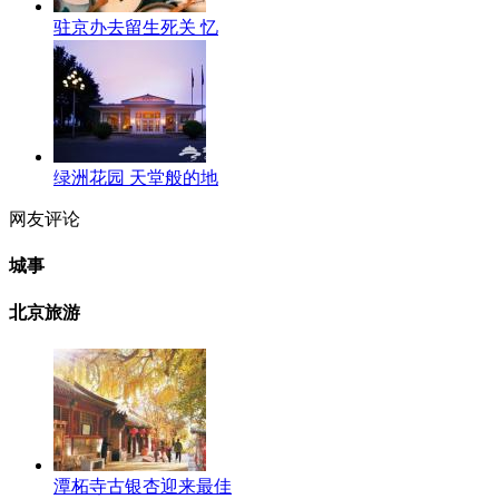
驻京办去留生死关 忆
绿洲花园 天堂般的地
网友评论
城事
北京旅游
潭柘寺古银杏迎来最佳