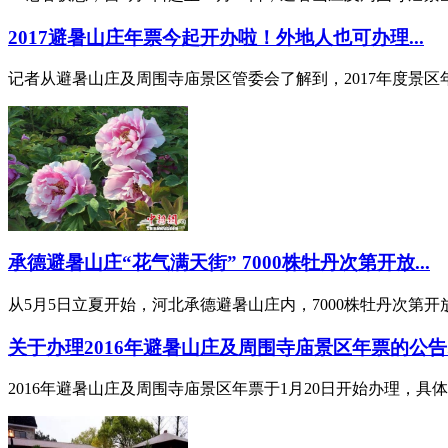
2017避暑山庄年票今起开办啦！外地人也可办理...
记者从避暑山庄及周围寺庙景区管委会了解到，2017年度景区年
承德避暑山庄“花气满天街” 7000株牡丹次第开放...
从5月5日立夏开始，河北承德避暑山庄内，7000株牡丹次第开
关于办理2016年避暑山庄及周围寺庙景区年票的公告..
2016年避暑山庄及周围寺庙景区年票于1月20日开始办理，具