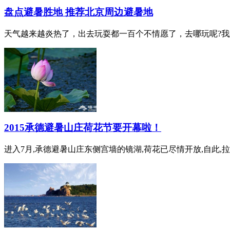
盘点避暑胜地 推荐北京周边避暑地
天气越来越炎热了，出去玩耍都一百个不情愿了，去哪玩呢?我
2015承德避暑山庄荷花节要开幕啦！
进入7月,承德避暑山庄东侧宫墙的镜湖,荷花已尽情开放,自此,