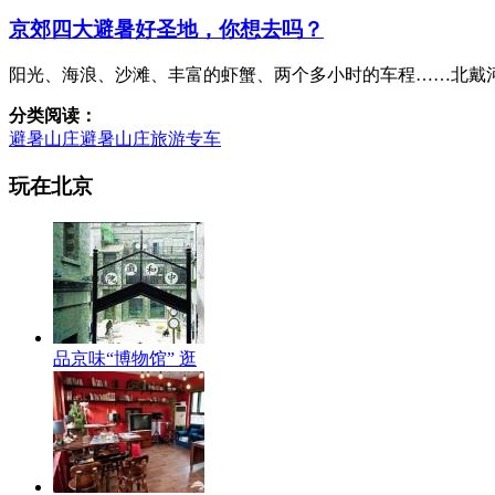
京郊四大避暑好圣地，你想去吗？
阳光、海浪、沙滩、丰富的虾蟹、两个多小时的车程……北戴
分类阅读：
避暑山庄
避暑山庄旅游专车
玩在北京
品京味“博物馆” 逛