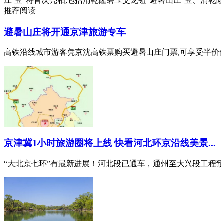
庄’宝”将首次亮相,包括清乾隆碧玉交龙钮“避暑山庄”宝、清
推荐阅读
避暑山庄将开通京津旅游专车
高铁沿线城市游客凭京沈高铁票购买避暑山庄门票,可享受半价优
京津冀1小时旅游圈将上线 快看河北环京沿线美景...
“大北京七环”有最新进展！河北段已通车，通州至大兴段工程预