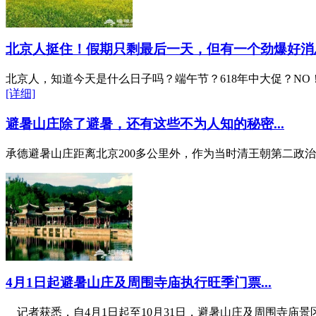
北京人挺住！假期只剩最后一天，但有一个劲爆好消息等
北京人，知道今天是什么日子吗？端午节？618年中大促？NO！
[详细]
避暑山庄除了避暑，还有这些不为人知的秘密...
承德避暑山庄距离北京200多公里外，作为当时清王朝第二政治
4月1日起避暑山庄及周围寺庙执行旺季门票...
记者获悉，自4月1日起至10月31日，避暑山庄及周围寺庙景