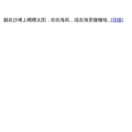
在沙滩上晒晒太阳，吹吹海风，或在海里慵懒地...
[详细]