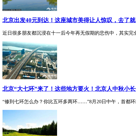
北京出发40元到达！这座城市美得让人惊叹，去了就再
近日很多朋友都沉浸在十一后今年再无假期的悲伤中，其实完全
北京“大七环”来了！这些地方要火！北京人中秋小长假.
“修到七环怎么办？你比五环多两环……”8月20日中午，首都环