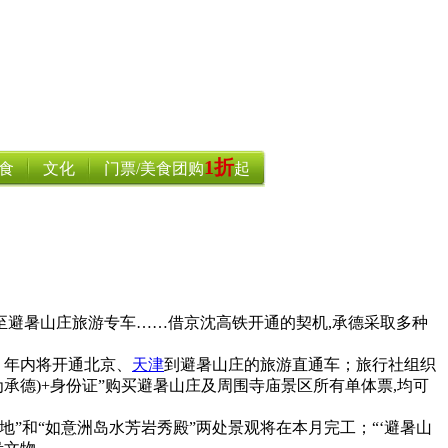
1折
食
文化
门票/美食团购
起
至避暑山庄旅游专车……借京沈高铁开通的契机,承德采取多种
。年内将开通北京、
天津
到避暑山庄的旅游直通车；旅行社组织
为承德)+身份证”购买避暑山庄及周围寺庙景区所有单体票,均可
地”和“如意洲岛水芳岩秀殿”两处景观将在本月完工；“‘避暑山