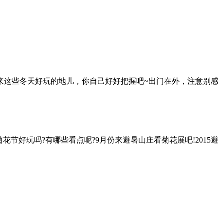
这些冬天好玩的地儿，你自己好好把握吧~出门在外，注意别感冒了
花节好玩吗?有哪些看点呢?9月份来避暑山庄看菊花展吧!2015避暑