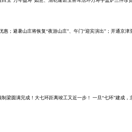
乾隆白玉“万年益寿”如意、清乾隆碧玉兽耳活环万寿字盖炉三件珍
惠；避暑山庄将恢复“夜游山庄”、午门“迎宾演出”；开通京津至
制梁圆满完成！大七环距离竣工又近一步！ 一旦“七环”建成，京津