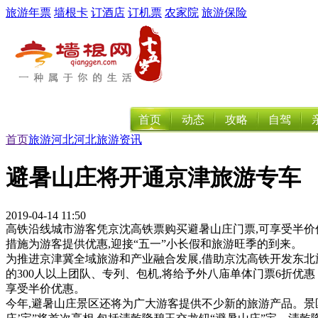
旅游年票
墙根卡
订酒店
订机票
农家院
旅游保险
首页
动态
攻略
自驾
首页
旅游
河北
河北旅游资讯
避暑山庄将开通京津旅游专车
2019-04-14 11:50
高铁沿线城市游客凭京沈高铁票购买避暑山庄门票,可享受半价
措施为游客提供优惠,迎接“五一”小长假和旅游旺季的到来。
为推进京津冀全域旅游和产业融合发展,借助京沈高铁开发东北
的300人以上团队、专列、包机,将给予外八庙单体门票6折优惠
享受半价优惠。
今年,避暑山庄景区还将为广大游客提供不少新的旅游产品。景区