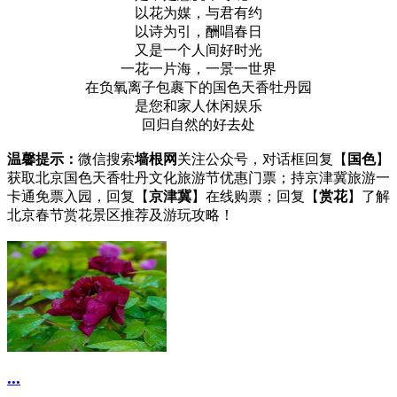
以花为媒，与君有约
以诗为引，酬唱春日
又是一个人间好时光
一花一片海，一景一世界
在负氧离子包裹下的国色天香牡丹园
是您和家人休闲娱乐
回归自然的好去处
温馨提示：
微信搜索
墙根网
关注公众号，对话框回复【
国色
】
获取北京国色天香牡丹文化旅游节优惠门票；持京津冀旅游一
卡通免票入园，回复【
京津冀
】在线购票；回复【
赏花
】了解
北京春节赏花景区推荐及游玩攻略！
...