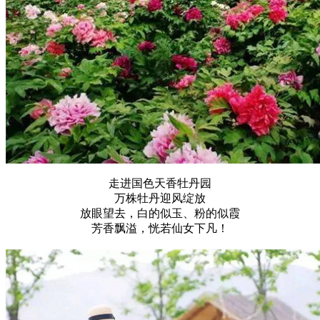
走进国色天香牡丹园
万株牡丹迎风绽放
放眼望去，白的似玉、粉的似霞
芳香飘溢，恍若仙女下凡！