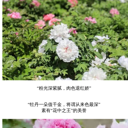
“粉光深紫腻，肉色退红娇”
“牡丹一朵值千金，将谓从来色最深”
素有“花中之王”的美誉