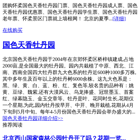
团购怀柔国色天香牡丹园门票、国色天香牡丹园成人票、国色
天香牡丹园优惠票、国色天香牡丹园学生票、国色天香牡丹园
老年票、怀柔景区门票就上墙根网！ 北京的夏季...
[详细]
在线购买
国色天香牡丹园
北京国色天香牡丹园于2004年在京郊怀柔区桥梓镇建成,占地
2000亩,是全国最大的牡丹园。园内共栽植了中原、西北、江
南、西南全国四大牡丹群九大色系的牡丹近600种1000多万株,
其中多年生及百年以上的牡丹树6000余株。这九大色系是：
黑、绿、黄、白、蓝、粉、红、复色等,较名贵的品种有：姚
黄、豆绿、魏紫,还有大漠风云、乌龙捧盛、冠世墨玉、首案
红、绿幕隐玉、金玉交章等。牡丹是叶、花同时生长,花期仅
一个星期,为此,园内牡丹按早开、中开、晚开栽植,花期从4月
下旬到5月中旬。每年4-5月份国色天香牡丹园会举办盛大的...
国色天香牡丹园详细介绍>>
推荐阅读
北京西山国家森林公园牡丹开了吗？花期一览...