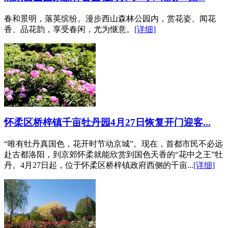
春和景明，落英缤纷。漫步西山森林公园内，赏花姿、闻花
香、品花韵，享受春闲，尤为惬意。
[详细]
怀柔区桥梓镇千亩牡丹园4月27日恢复开门迎客...
“唯有牡丹真国色，花开时节动京城”。现在，首都市民不必远
赴古都洛阳，到京郊怀柔就能欣赏到国色天香的“花中之王”牡
丹。4月27日起，位于怀柔区桥梓镇政府西侧的千亩...
[详细]