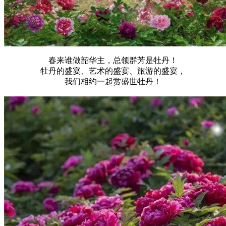
春来谁做韶华主，总领群芳是牡丹！
牡丹的盛宴、艺术的盛宴、旅游的盛宴，
我们相约一起赏盛世牡丹！