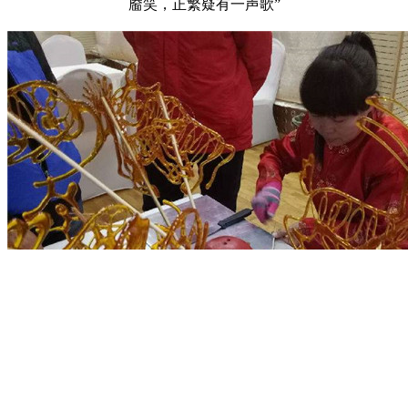
靥笑，正繁疑有一声歌”