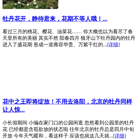
牡丹花开，静待君来，花期不等人哦！...
看过三月的桃花、樱花、油菜花…… 你大概也以为看尽了春
天里所有的美丽 其实不然 阳春四月 狼牙山下牡丹园内的牡丹
进入了盛花期 形成一道雍容华贵、万紫千红的...
[详细]
花中之王即将绽放！不用去洛阳，北京的牡丹同样
让人惊...
小长假期间 小编在家门口的公园闲逛 忽然看到公园里的牡丹
花 已经都是含苞欲放的状态啦 往年北京的牡丹总是四月中旬
开放 今年天气暖和，看这样子 应该也就这几天就...
[详细]