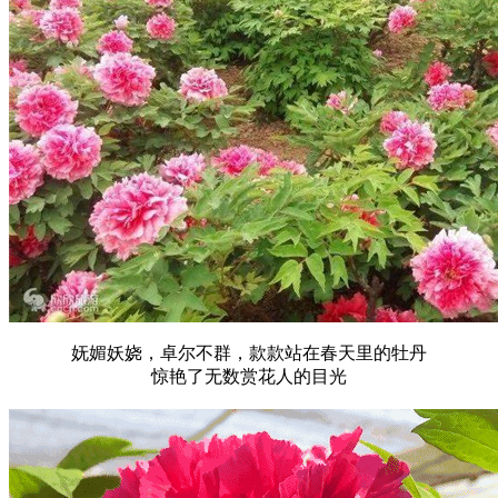
妩媚妖娆，卓尔不群，款款站在春天里的牡丹
惊艳了无数赏花人的目光