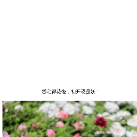
“赁宅得花饶，初开恐是妖”