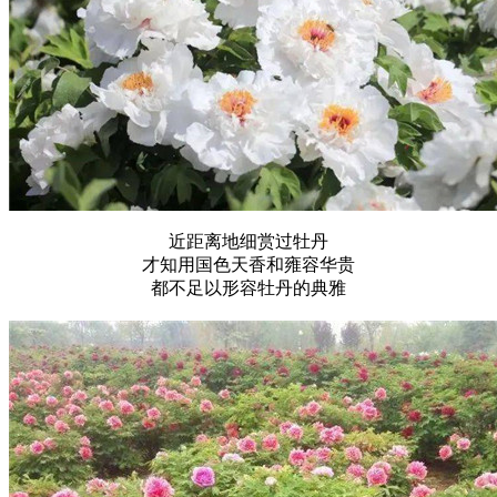
近距离地细赏过牡丹
才知用国色天香和雍容华贵
都不足以形容牡丹的典雅