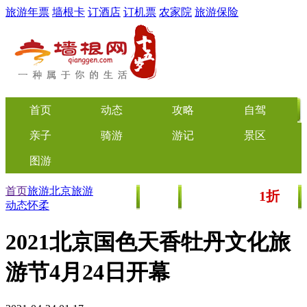
旅游年票
墙根卡
订酒店
订机票
农家院
旅游保险
首页
动态
攻略
自驾
亲子
骑游
游记
景区
图游
首页
旅游
北京
旅游
1折
美食
文化
门票/美食团购
起
动态
怀柔
2021北京国色天香牡丹文化旅
游节4月24日开幕