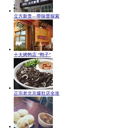
立方新贵—带味蕾探索
十大烤鸭店 “鸭子”
正宗老北京爆肚店全攻