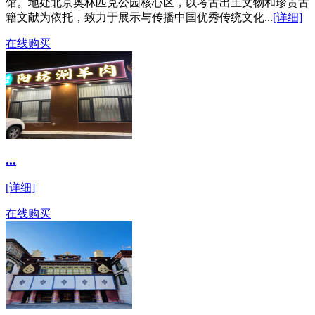
馆。地处北京奥林匹克公园核心区，以考古出土文物和珍贵古
籍文献为依托，致力于展示与传播中国优秀传统文化...
[详细]
在线购买
...
[详细]
在线购买