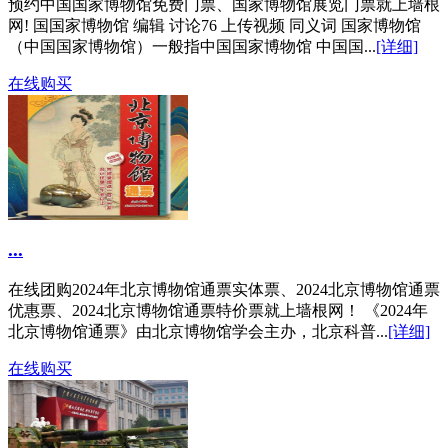
预约中国国家博物馆免费门票、国家博物馆展览门票就上墙根
网! 国国家博物馆 编辑 讨论76 上传视频 同义词 国家博物馆
（中国国家博物馆）一般指中国国家博物馆 中国国...
[详细]
在线购买
...
在线团购2024年北京博物馆通票实体票、2024北京博物馆通票
优惠票、2024北京博物馆通票特价票就上墙根网！ 《2024年
北京博物馆通票》由北京博物馆学会主办，北京科普...
[详细]
在线购买