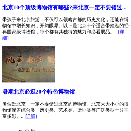
北京10个顶级博物馆有哪些?来北京一定不要错过...
带孩子来北京旅游，不仅可以领略古都的历史文化，还能在博
物馆中增长知识，开阔眼界。以下是北京十个适合带娃逛的经
典国家级博物馆，每个都有其独特的魅力和必看展品。...
[详
细]
暑期北京必逛20个特色博物馆
暑假逛北京，一定不要错过北京的博物馆。北京大大小小的博
物馆涵盖综合类、历史类、艺术类、遗址类等广泛类型十分丰
富多彩。...
[详细]