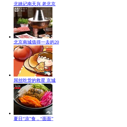
北姚记南天兴 老北京
北京南城值得一去的20
屌丝吃货的救星 京城
夏日“凉”食，“面面”