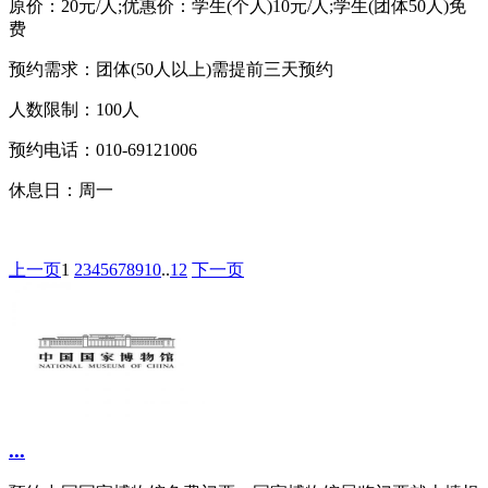
原价：20元/人;优惠价：学生(个人)10元/人;学生(团体50人)免
费
预约需求：团体(50人以上)需提前三天预约
人数限制：100人
预约电话：010-69121006
休息日：周一
上一页
1
2
3
4
5
6
7
8
9
10
..
12
下一页
...