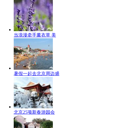
当浪漫牵手薰衣草 美
暑假一起去北京周边盛
北京25项新春游园会