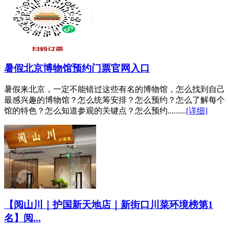
暑假北京博物馆预约门票官网入口
暑假来北京，一定不能错过这些有名的博物馆，怎么找到自己
最感兴趣的博物馆？怎么统筹安排？怎么预约？怎么了解每个
馆的特色？怎么知道参观的关键点？怎么预约.........
[详细]
【阅山川｜护国新天地店｜新街口川菜环境榜第1
名】阅...