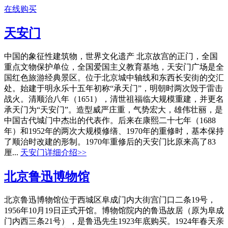
在线购买
天安门
中国的象征性建筑物，世界文化遗产 北京故宫的正门，全国
重点文物保护单位，全国爱国主义教育基地，天安门广场是全
国红色旅游经典景区。位于北京城中轴线和东西长安街的交汇
处。始建于明永乐十五年初称“承天门”，明朝时两次毁于雷击
战火。清顺治八年（1651），清世祖福临大规模重建，并更名
承天门为“天安门”。造型威严庄重，气势宏大，雄伟壮丽，是
中国古代城门中杰出的代表作。后来在康熙二十七年（1688
年）和1952年的两次大规模修缮、1970年的重修时，基本保持
了顺治时改建的形制。1970年重修后的天安门比原来高了83
厘...
天安门详细介绍>>
北京鲁迅博物馆
北京鲁迅博物馆位于西城区阜成门内大街宫门口二条19号，
1956年10月19日正式开馆。博物馆院内的鲁迅故居（原为阜成
门内西三条21号），是鲁迅先生1923年底购买。1924年春天亲