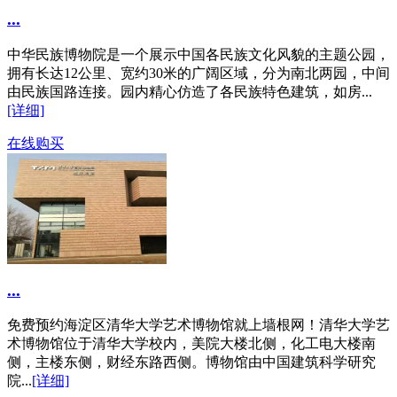
...
中华民族博物院是一个展示中国各民族文化风貌的主题公园，
拥有长达12公里、宽约30米的广阔区域，分为南北两园，中间
由民族国路连接。园内精心仿造了各民族特色建筑，如房...
[详细]
在线购买
...
免费预约海淀区清华大学艺术博物馆就上墙根网！清华大学艺
术博物馆位于清华大学校内，美院大楼北侧，化工电大楼南
侧，主楼东侧，财经东路西侧。博物馆由中国建筑科学研究
院...
[详细]